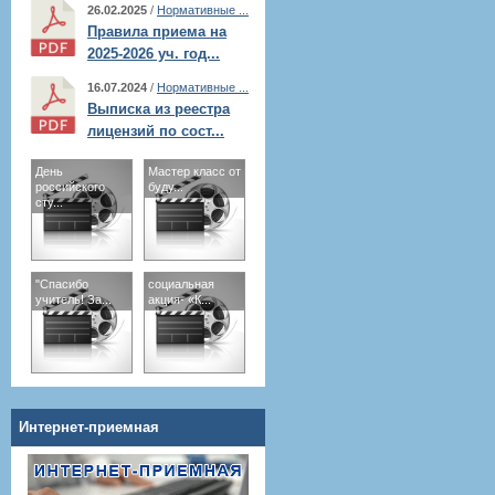
26.02.2025
/
Нормативные ...
Правила приема на
2025-2026 уч. год...
16.07.2024
/
Нормативные ...
Выписка из реестра
лицензий по сост...
День
Мастер класс от
российского
буду...
сту...
"Спасибо
социальная
учитель! За...
акция- «К...
Интернет-приемная