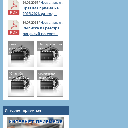
26.02.2025
/
Нормативные ...
Правила приема на
2025-2026 уч. год...
16.07.2024
/
Нормативные ...
Выписка из реестра
лицензий по сост...
День
Мастер класс от
российского
буду...
сту...
"Спасибо
социальная
учитель! За...
акция- «К...
Интернет-приемная