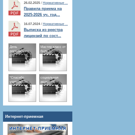
26.02.2025
/
Нормативные ...
Правила приема на
2025-2026 уч. год...
16.07.2024
/
Нормативные ...
Выписка из реестра
лицензий по сост...
День
Мастер класс от
российского
буду...
сту...
"Спасибо
социальная
учитель! За...
акция- «К...
Интернет-приемная