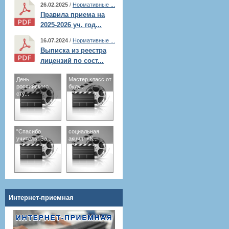
26.02.2025
/
Нормативные ...
Правила приема на
2025-2026 уч. год...
16.07.2024
/
Нормативные ...
Выписка из реестра
лицензий по сост...
День
Мастер класс от
российского
буду...
сту...
"Спасибо
социальная
учитель! За...
акция- «К...
Интернет-приемная