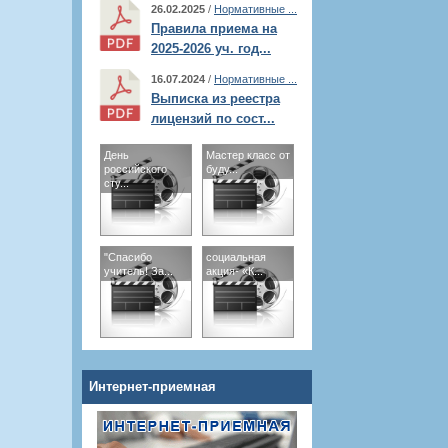
26.02.2025
/
Нормативные ...
Правила приема на
2025-2026 уч. год...
16.07.2024
/
Нормативные ...
Выписка из реестра
лицензий по сост...
День
Мастер класс от
российского
буду...
сту...
"Спасибо
социальная
учитель! За...
акция- «К...
Интернет-приемная